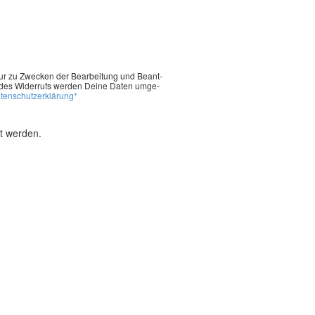
nur zu Zwe­cken der Bear­bei­tung und Beant­
­le des Wider­rufs wer­den Dei­ne Daten umge­
en­schutz­er­klä­rung*
t werden.