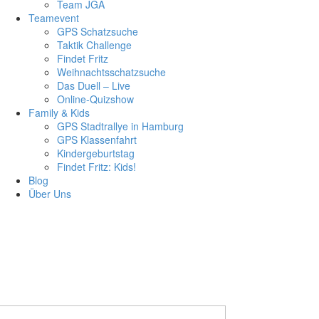
Team JGA
Team­e­vent
GPS Schatz­su­che
Tak­tik Chall­enge
Fin­det Fritz
Weih­nachts­schatz­su­che
Das Duell – Live
Online-Qui­z­­show
Fami­ly & Kids
GPS Stadt­ral­lye in Ham­burg
GPS Klas­sen­fahrt
Kin­der­ge­burts­tag
Fin­det Fritz: Kids!
Blog
Über Uns