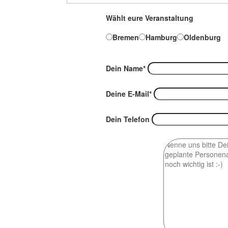
Wählt eure Ver­an­stal­tung
Bre­men
Ham­burg
Olden­burg
Dein Name*
Dei­ne E‑Mail*
Dein Tele­fon