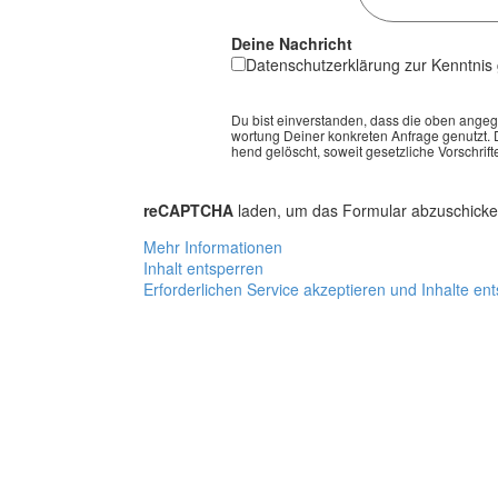
Dei­ne Nach­richt
Daten­schutz­er­klä­rung zur Kennt­ni
Du bist ein­ver­stan­den, dass die oben ange­
wor­tung Dei­ner kon­kre­ten Anfra­ge genutzt. 
hend gelöscht, soweit gesetz­li­che Vor­schrif­t
reCAPTCHA
laden, um das Formular abzuschicken.
Mehr Informationen
Inhalt entsperren
Erforderlichen Service akzeptieren und Inhalte en