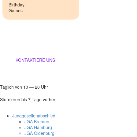
Bir­th­day
Games
Täg­lich von 10 — 20 Uhr
04181 201 82 70
KONTAKTIERE UNS
Täg­lich von 10 — 20 Uhr
Stor­nie­ren bis 7 Tage vor­her
Jung­ge­sel­len­ab­schied
JGA Bre­men
JGA Ham­burg
JGA Olden­burg