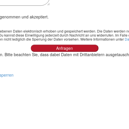
s genom­men und akzep­tiert.
ge­be­nen Daten elek­tro­nisch erho­ben und gespei­chert wer­den. Die Daten wer­den 
Du kannst die­se Ein­wil­li­gung jeder­zeit durch Nach­richt an uns wider­ru­fen. Im Fal
en nicht ledig­lich die Sper­rung der Daten vor­se­hen. Wei­te­re Infor­ma­tio­nen unter
Dat
 Bitte beachten Sie, dass dabei Daten mit Drittanbietern ausgetausch
tsperren