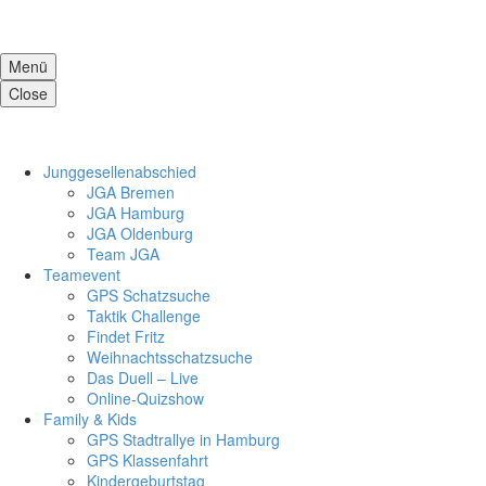
Menü
Close
Jung­ge­sel­len­ab­schied
JGA Bre­men
JGA Ham­burg
JGA Olden­burg
Team JGA
Team­e­vent
GPS Schatz­su­che
Tak­tik Chall­enge
Fin­det Fritz
Weih­nachts­schatz­su­che
Das Duell – Live
Online-Qui­z­­show
Fami­ly & Kids
GPS Stadt­ral­lye in Ham­burg
GPS Klas­sen­fahrt
Kin­der­ge­burts­tag