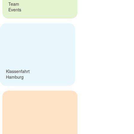
Team
Events
Kon­tak­tie­re uns
Klas­sen­fahrt
Ham­burg