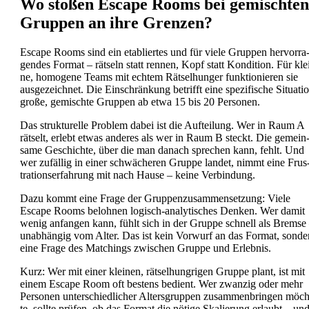
Wo sto­ßen Escape Rooms bei gemisch­ten
Grup­pen an ihre Gren­zen?
Escape Rooms sind ein eta­blier­tes und für vie­le Grup­pen her­vor­ra
gen­des For­mat – rät­seln statt ren­nen, Kopf statt Kon­di­ti­on. Für kle
ne, homo­ge­ne Teams mit ech­tem Rät­sel­hun­ger funk­tio­nie­ren sie
aus­ge­zeich­net. Die Ein­schrän­kung betrifft eine spe­zi­fi­sche Situa­ti­
gro­ße, gemisch­te Grup­pen ab etwa 15 bis 20 Per­so­nen.
Das struk­tu­rel­le Pro­blem dabei ist die Auf­tei­lung. Wer in Raum A
rät­selt, erlebt etwas ande­res als wer in Raum B steckt. Die gemein
sa­me Geschich­te, über die man danach spre­chen kann, fehlt. Und
wer zufäl­lig in einer schwä­che­ren Grup­pe lan­det, nimmt eine Frus
tra­ti­ons­er­fah­rung mit nach Hau­se – kei­ne Ver­bin­dung.
Dazu kommt eine Fra­ge der Grup­pen­zu­sam­men­set­zung: Vie­le
Escape Rooms beloh­nen logisch-ana­ly­ti­sches Den­ken. Wer damit
wenig anfan­gen kann, fühlt sich in der Grup­pe schnell als Brem­se
unab­hän­gig vom Alter. Das ist kein Vor­wurf an das For­mat, son­de
eine Fra­ge des Matchings zwi­schen Grup­pe und Erleb­nis.
Kurz: Wer mit einer klei­nen, rät­sel­hung­ri­gen Grup­pe plant, ist mit
einem Escape Room oft bes­tens bedient. Wer zwan­zig oder mehr
Per­so­nen unter­schied­li­cher Alters­grup­pen zusam­men­brin­gen möc
te, soll­te prü­fen, ob das For­mat die nöti­ge Ska­lie­rung erlaubt – un