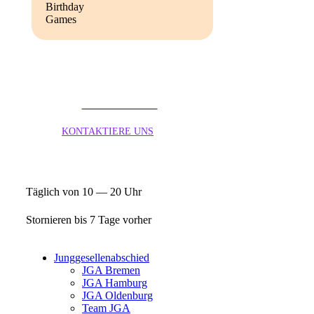
Bir­th­day
Games
Täg­lich von 10 — 20 Uhr
04181 201 82 70
KONTAKTIERE UNS
Täg­lich von 10 — 20 Uhr
Stor­nie­ren bis 7 Tage vor­her
Jung­ge­sel­len­ab­schied
JGA Bre­men
JGA Ham­burg
JGA Olden­burg
Team JGA