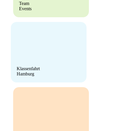
Team
Events
Klas­sen­fahrt
Ham­burg