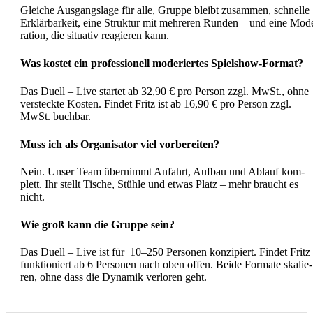
Glei­che Aus­gangs­la­ge für alle, Grup­pe bleibt zusam­men, schnel­le
Erklär­bar­keit, eine Struk­tur mit meh­re­ren Run­den – und eine Mod
ra­ti­on, die situa­tiv reagie­ren kann.
Was kos­tet ein pro­fes­sio­nell mode­rier­tes Spiel­show-For­mat?
Das Duell – Live star­tet ab 32,90 € pro Per­son zzgl. MwSt., ohne
ver­steck­te Kos­ten. Fin­det Fritz ist ab 16,90 € pro Per­son zzgl.
MwSt. buch­bar.
Muss ich als Orga­ni­sa­tor viel vor­be­rei­ten?
Nein. Unser Team über­nimmt Anfahrt, Auf­bau und Ablauf kom­
plett. Ihr stellt Tische, Stüh­le und etwas Platz – mehr braucht es
nicht.
Wie groß kann die Grup­pe sein?
Das Duell – Live ist für 10–250 Per­so­nen kon­zi­piert. Fin­det Fritz
funk­tio­niert ab 6 Per­so­nen nach oben offen. Bei­de For­ma­te ska­lie­
ren, ohne dass die Dyna­mik ver­lo­ren geht.