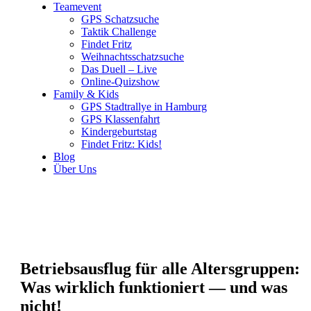
Team­e­vent
GPS Schatz­su­che
Tak­tik Chall­enge
Fin­det Fritz
Weih­nachts­schatz­su­che
Das Duell – Live
Online-Qui­z­­show
Fami­ly & Kids
GPS Stadt­ral­lye in Ham­burg
GPS Klas­sen­fahrt
Kin­der­ge­burts­tag
Fin­det Fritz: Kids!
Blog
Über Uns
Betriebs­aus­flug für alle Alters­grup­pen:
Was wirk­lich funk­tio­niert — und was
nicht!