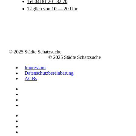
Tel 04181 201 82 70
Täg­lich von 10 — 20 Uhr
© 2025 Städ­te Schatz­su­che
© 2025 Städ­te Schatz­su­che
Impres­sum
Daten­schutz­berein­ba­rung
AGBs