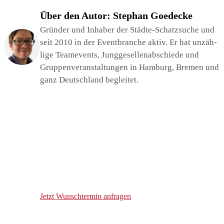
Über den Autor: Ste­phan Goe­de­cke
Grün­der und Inha­ber der Städ­te-Schatz­su­che und
seit 2010 in der Event­bran­che aktiv. Er hat unzäh­
li­ge Team­e­vents, Jung­ge­sel­len­ab­schie­de und
Grup­pen­ver­an­stal­tun­gen in Ham­burg, Bre­men und
ganz Deutsch­land beglei­tet.
Sichert jetzt den Ter­min für euer Team Event!
Unse­re Team-Events ver­ei­nen Aben­teu­er, Spaß und ein­
zig­ar­ti­ge Erin­ne­run­gen.
War­tet nicht zu lan­ge – die Ter­mi­ne sind schnell ver­ge­ben.
Jetzt Wunsch­ter­min anfra­gen