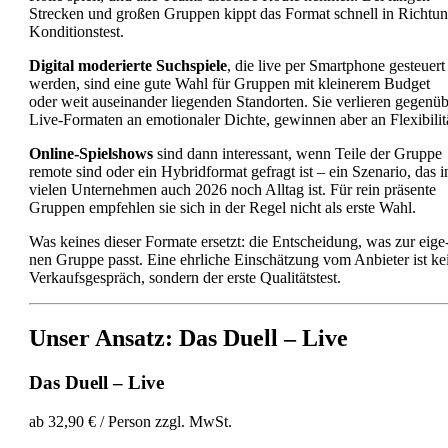
Stre­cken und gro­ßen Grup­pen kippt das For­mat schnell in Rich­tu
Kon­di­ti­ons­test.
Digi­tal mode­rier­te Such­spie­le
, die live per Smart­phone gesteu­ert
wer­den, sind eine gute Wahl für Grup­pen mit klei­ne­rem Bud­get
oder weit aus­ein­an­der lie­gen­den Stand­or­ten. Sie ver­lie­ren gegen­ü
Live-For­ma­ten an emo­tio­na­ler Dich­te, gewin­nen aber an Fle­xi­bi­li­t
Online-Spiel­shows
sind dann inter­es­sant, wenn Tei­le der Grup­pe
remo­te sind oder ein Hybrid­for­mat gefragt ist – ein Sze­na­rio, das i
vie­len Unter­neh­men auch 2026 noch All­tag ist. Für rein prä­sen­te
Grup­pen emp­feh­len sie sich in der Regel nicht als ers­te Wahl.
Was kei­nes die­ser For­ma­te ersetzt: die Ent­schei­dung, was zur eige
nen Grup­pe passt. Eine ehr­li­che Ein­schät­zung vom Anbie­ter ist ke
Ver­kaufs­ge­spräch, son­dern der ers­te Qua­li­täts­test.
Unser Ansatz: Das Duell – Live
Das Duell – Live
ab 32,90 € / Per­son zzgl. MwSt.