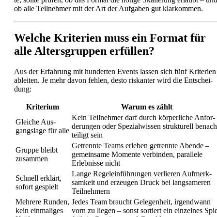
ob alle Teil­neh­mer mit der Art der Auf­ga­ben gut klar­kom­men.
Wel­che Kri­te­ri­en muss ein For­mat für
alle Alters­grup­pen erfül­len?
Aus der Erfah­rung mit hun­der­ten Events las­sen sich fünf Kri­te­ri­en
ablei­ten. Je mehr davon feh­len, des­to ris­kan­ter wird die Ent­schei­
dung:
Kri­te­ri­um
War­um es zählt
Kein Teil­neh­mer darf durch kör­per­li­che Anfor­
Glei­che Aus­
de­run­gen oder Spe­zi­al­wis­sen struk­tu­rell benach
gangs­la­ge für alle
tei­ligt sein
Getrenn­te Teams erle­ben getrenn­te Aben­de –
Grup­pe bleibt
gemein­sa­me Momen­te ver­bin­den, par­al­le­le
zusam­men
Erleb­nis­se nicht
Lan­ge Regel­ein­füh­run­gen ver­lie­ren Auf­merk­
Schnell erklärt,
sam­keit und erzeu­gen Druck bei lang­sa­me­ren
sofort gespielt
Teil­neh­mern
Meh­re­re Run­den,
Jedes Team braucht Gele­gen­heit, irgend­wann
kein ein­ma­li­ges
vorn zu lie­gen – sonst sor­tiert ein ein­zel­nes Spi