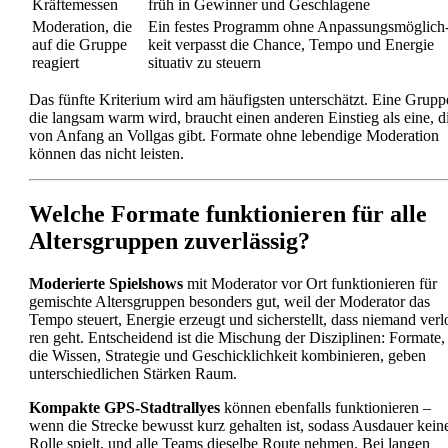
Kräf­te­mes­sen
früh in Gewin­ner und Geschla­ge­ne
Mode­ra­ti­on, die
Ein fes­tes Pro­gramm ohne Anpas­sungs­mög­lich
auf die Grup­pe
keit ver­passt die Chan­ce, Tem­po und Ener­gie
reagiert
situa­tiv zu steu­ern
Das fünf­te Kri­te­ri­um wird am häu­figs­ten unter­schätzt. Eine Grup­p
die lang­sam warm wird, braucht einen ande­ren Ein­stieg als eine, d
von Anfang an Voll­gas gibt. For­ma­te ohne leben­di­ge Mode­ra­ti­on
kön­nen das nicht leis­ten.
Wel­che For­ma­te funk­tio­nie­ren für alle
Alters­grup­pen zuver­läs­sig?
Mode­rier­te Spiel­shows
mit Mode­ra­tor vor Ort funk­tio­nie­ren für
gemisch­te Alters­grup­pen beson­ders gut, weil der Mode­ra­tor das
Tem­po steu­ert, Ener­gie erzeugt und sicher­stellt, dass nie­mand ver­l
ren geht. Ent­schei­dend ist die Mischung der Dis­zi­pli­nen: For­ma­te,
die Wis­sen, Stra­te­gie und Geschick­lich­keit kom­bi­nie­ren, geben
unter­schied­li­chen Stär­ken Raum.
Kom­pak­te GPS-Stadt­ral­lyes
kön­nen eben­falls funk­tio­nie­ren –
wenn die Stre­cke bewusst kurz gehal­ten ist, sodass Aus­dau­er kei­n
Rol­le spielt, und alle Teams die­sel­be Rou­te neh­men. Bei lan­gen