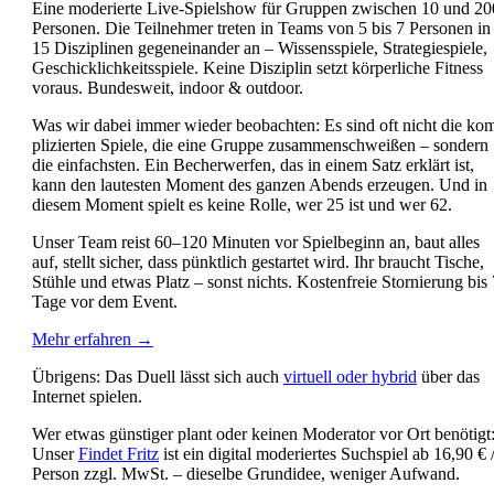
Eine mode­rier­te Live-Spiel­show für Grup­pen zwi­schen 10 und 20
Per­so­nen. Die Teil­neh­mer tre­ten in Teams von 5 bis 7 Per­so­nen in
15 Dis­zi­pli­nen gegen­ein­an­der an – Wis­sens­spie­le, Stra­te­gie­spie­le,
Geschick­lich­keits­spie­le. Kei­ne Dis­zi­plin setzt kör­per­li­che Fit­ness
vor­aus. Bun­des­weit, indoor & out­door.
Was wir dabei immer wie­der beob­ach­ten: Es sind oft nicht die ko
pli­zier­ten Spie­le, die eine Grup­pe zusam­men­schwei­ßen – son­dern
die ein­fachs­ten. Ein Becher­wer­fen, das in einem Satz erklärt ist,
kann den lau­tes­ten Moment des gan­zen Abends erzeu­gen. Und in
die­sem Moment spielt es kei­ne Rol­le, wer 25 ist und wer 62.
Unser Team reist 60–120 Minu­ten vor Spiel­be­ginn an, baut alles
auf, stellt sicher, dass pünkt­lich gestar­tet wird. Ihr braucht Tische,
Stüh­le und etwas Platz – sonst nichts. Kos­ten­freie Stor­nie­rung bis
Tage vor dem Event.
Mehr erfah­ren →
Übri­gens: Das Duell lässt sich auch
vir­tu­ell oder hybrid
über das
Inter­net spie­len.
Wer etwas güns­ti­ger plant oder kei­nen Mode­ra­tor vor Ort benö­tigt
Unser
Fin­det Fritz
ist ein digi­tal mode­rier­tes Such­spiel ab 16,90 € 
Per­son zzgl. MwSt. – die­sel­be Grund­idee, weni­ger Auf­wand.