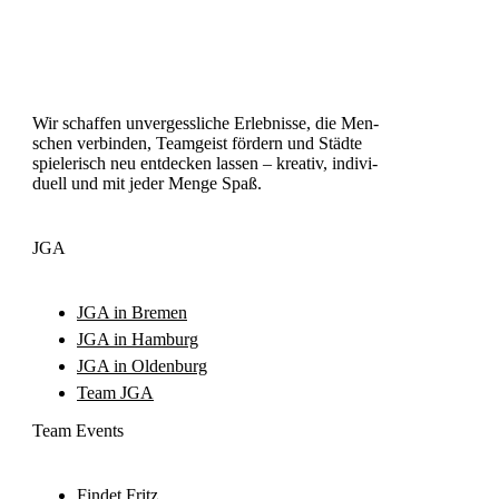
Wir schaf­fen unver­gess­li­che Erleb­nis­se, die Men­
schen ver­bin­den, Team­geist för­dern und Städ­te
spie­le­risch neu ent­de­cken las­sen – krea­tiv, indi­vi­
du­ell und mit jeder Men­ge Spaß.
JGA
JGA in Bre­men
JGA in Ham­burg
JGA in Olden­burg
Team JGA
Team Events
Fin­det Fritz