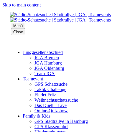
Skip to main content
Menü
Close
Jung­ge­sel­len­ab­schied
JGA Bre­men
JGA Ham­burg
JGA Olden­burg
Team JGA
Team­e­vent
GPS Schatz­su­che
Tak­tik Chall­enge
Fin­det Fritz
Weih­nachts­schatz­su­che
Das Duell – Live
Online-Qui­z­­show
Fami­ly & Kids
GPS Stadt­ral­lye in Ham­burg
GPS Klas­sen­fahrt
Kin­der­ge­burts­tag