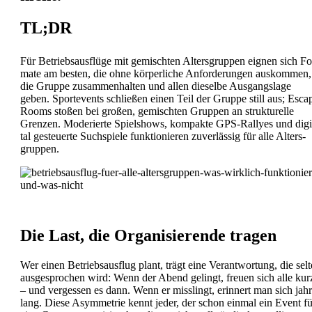
TL;DR
Für Betriebs­aus­flü­ge mit gemisch­ten Alters­grup­pen eig­nen sich Fo
ma­te am bes­ten, die ohne kör­per­li­che Anfor­de­run­gen aus­kom­men,
die Grup­pe zusam­men­hal­ten und allen die­sel­be Aus­gangs­la­ge
geben. Sport­events schlie­ßen einen Teil der Grup­pe still aus; Esca
Rooms sto­ßen bei gro­ßen, gemisch­ten Grup­pen an struk­tu­rel­le
Gren­zen. Mode­rier­te Spiel­shows, kom­pak­te GPS-Ral­lyes und digi
tal gesteu­er­te Such­spie­le funk­tio­nie­ren zuver­läs­sig für alle Alters­
grup­pen.
Die Last, die Orga­ni­sie­ren­de tra­gen
Wer einen Betriebs­aus­flug plant, trägt eine Ver­ant­wor­tung, die sel­
aus­ge­spro­chen wird: Wenn der Abend gelingt, freu­en sich alle kur
– und ver­ges­sen es dann. Wenn er miss­lingt, erin­nert man sich jah­
lang. Die­se Asym­me­trie kennt jeder, der schon ein­mal ein Event fü