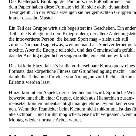
Das Klet­ter­park-Boo­king, der Par­cours, das Fuß­ball­tur­nier – auf
dem Papier haben die­se For­ma­te viel für sich: aktiv, dyna­misch,
Team­ge­fühl. In der Pra­xis erzeu­gen sie bei gemisch­ten Grup­pen fa
immer das­sel­be Mus­ter.
Ein Teil der Grup­pe wirft sich begeis­tert ins Gesche­hen. Ein ande­r
Teil – die Kol­le­gin mit dem Knie­pro­blem, der älte­re Abtei­lungs­lei­t
die intro­ver­tier­te Per­son, die kei­nen Sport mag – zieht sich still
zurück. Nie­mand sagt etwas, weil nie­mand als Spiel­ver­der­ber gel­t
möch­te. Aber die Ener­gie teilt sich, und das Gemein­schafts­ge­fühl,
das der Aus­flug eigent­lich erzeu­gen soll­te, ent­steht nie wirk­lich.
Das ist kein Ein­zel­fall. Es ist die vor­her­seh­ba­re Kon­se­quenz eines
For­mats, das kör­per­li­che Fit­ness zur Grund­be­din­gung macht – un
damit die Teil­nah­me für vie­le von Anfang an zur Pflicht statt zum
Erleb­nis wer­den lässt.
Hin­zu kommt ein Aspekt, der sel­ten benannt wird: Sport­li­che Wett
be­wer­be inner­halb einer Grup­pe, die sich aus Hier­ar­chien zusam­
men­setzt, kön­nen unbe­ab­sich­tigt unan­ge­neh­me Dyna­mi­ken erzeu­
gen. Wenn der Team­lei­ter beim Klet­tern nicht mit­kommt, ist das fü
alle sicht­bar – und für ihn mög­li­cher­wei­se nicht ver­ges­sen, wenn
Mon­tag wie­der nor­ma­le Arbeit war­tet.