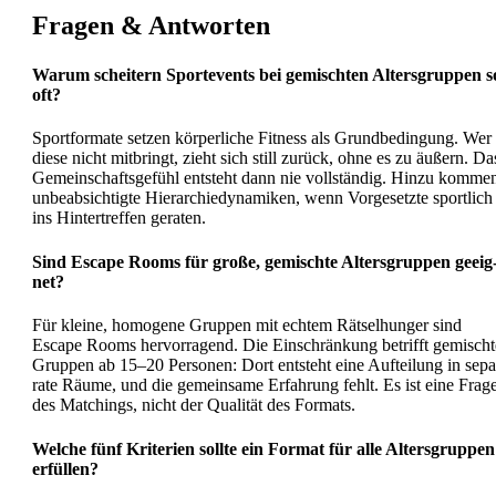
Fra­gen & Ant­wor­ten
War­um schei­tern Sport­events bei gemisch­ten Alters­grup­pen s
oft?
Sport­for­ma­te set­zen kör­per­li­che Fit­ness als Grund­be­din­gung. Wer
die­se nicht mit­bringt, zieht sich still zurück, ohne es zu äußern. Da
Gemein­schafts­ge­fühl ent­steht dann nie voll­stän­dig. Hin­zu kom­me
unbe­ab­sich­tig­te Hier­ar­chie­dy­na­mi­ken, wenn Vor­ge­setz­te sport­lich
ins Hin­ter­tref­fen gera­ten.
Sind Escape Rooms für gro­ße, gemisch­te Alters­grup­pen geeig
net?
Für klei­ne, homo­ge­ne Grup­pen mit ech­tem Rät­sel­hun­ger sind
Escape Rooms her­vor­ra­gend. Die Ein­schrän­kung betrifft gemisch­t
Grup­pen ab 15–20 Per­so­nen: Dort ent­steht eine Auf­tei­lung in sepa
ra­te Räu­me, und die gemein­sa­me Erfah­rung fehlt. Es ist eine Fra­g
des Matchings, nicht der Qua­li­tät des For­mats.
Wel­che fünf Kri­te­ri­en soll­te ein For­mat für alle Alters­grup­pen
erfül­len?