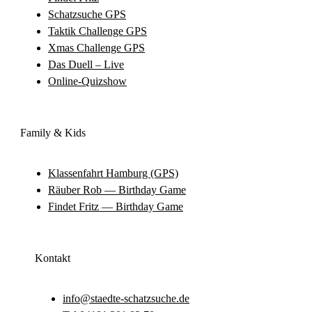
Schatz­su­che GPS
Tak­tik Chall­enge GPS
Xmas Chall­enge GPS
Das Duell – Live
Online-Qui­z­­show
Fami­ly & Kids
Klas­sen­fahrt Ham­burg (GPS)
Räu­ber Rob — Bir­th­day Game
Fin­det Fritz — Bir­th­day Game
Kon­takt
info@staedte-schatzsuche.de