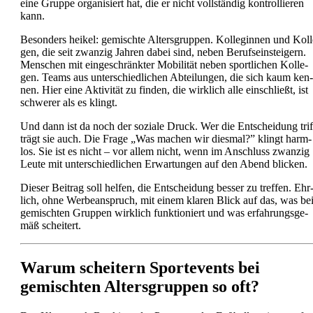
eine Grup­pe orga­ni­siert hat, die er nicht voll­stän­dig kon­trol­lie­ren
kann.
Beson­ders hei­kel: gemisch­te Alters­grup­pen. Kol­le­gin­nen und Kol­l
gen, die seit zwan­zig Jah­ren dabei sind, neben Berufs­ein­stei­gern.
Men­schen mit ein­ge­schränk­ter Mobi­li­tät neben sport­li­chen Kol­le­
gen. Teams aus unter­schied­li­chen Abtei­lun­gen, die sich kaum ken­
nen. Hier eine Akti­vi­tät zu fin­den, die wirk­lich alle ein­schließt, ist
schwe­rer als es klingt.
Und dann ist da noch der sozia­le Druck. Wer die Ent­schei­dung trif
trägt sie auch. Die Fra­ge „Was machen wir dies­mal?” klingt harm­
los. Sie ist es nicht – vor allem nicht, wenn im Anschluss zwan­zig
Leu­te mit unter­schied­li­chen Erwar­tun­gen auf den Abend bli­cken.
Die­ser Bei­trag soll hel­fen, die Ent­schei­dung bes­ser zu tref­fen. Ehr
lich, ohne Wer­be­an­spruch, mit einem kla­ren Blick auf das, was be
gemisch­ten Grup­pen wirk­lich funk­tio­niert und was erfah­rungs­ge­
mäß schei­tert.
War­um schei­tern Sport­events bei
gemisch­ten Alters­grup­pen so oft?